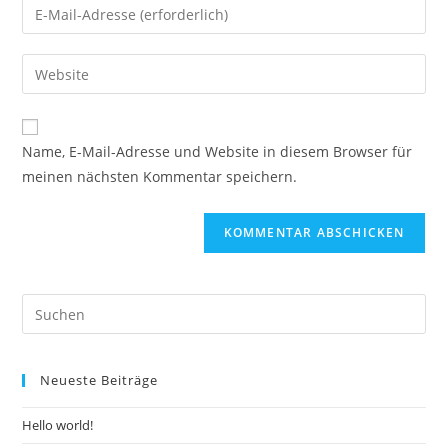
Gib
oder
deine
Benutzernamen
E-
Gib
zum
Mail-
deine
Kommentieren
Adresse
Website-
ein
zum
URL
Name, E-Mail-Adresse und Website in diesem Browser für
Kommentieren
ein
meinen nächsten Kommentar speichern.
ein
(optional)
Neueste Beiträge
Hello world!