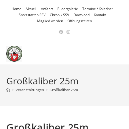
Zum
Home
Aktuell
Anfahrt
Bildergalerie
Termine / Kaledner
Inhalt
Sportstätten SSV
Chronik SSV
Download
Kontakt
springen
Mitglied werden
Öffnungszeiten
Großkaliber 25m
>
Veranstaltungen
>
Großkaliber 25m
Großkaliber 25m