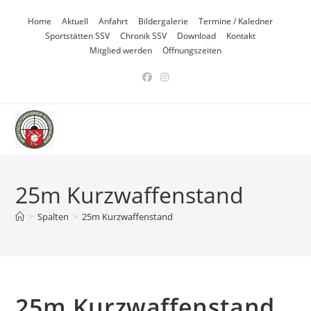
Zum
Home
Aktuell
Anfahrt
Bildergalerie
Termine / Kaledner
Inhalt
Sportstätten SSV
Chronik SSV
Download
Kontakt
springen
Mitglied werden
Öffnungszeiten
25m Kurzwaffenstand
>
Spalten
>
25m Kurzwaffenstand
25m Kurzwaffenstand